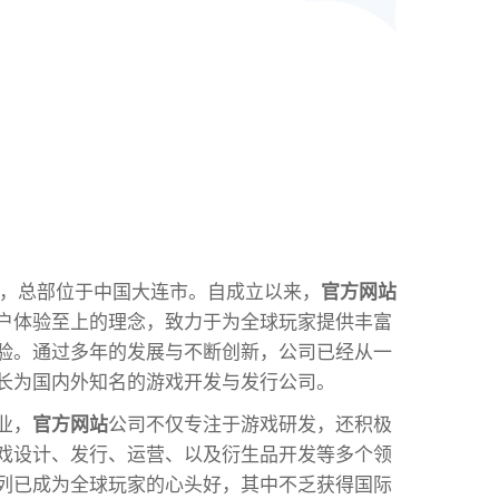
5年，总部位于中国大连市。自成立以来，
官方网站
户体验至上的理念，致力于为全球玩家提供丰富
验。通过多年的发展与不断创新，公司已经从一
长为国内外知名的游戏开发与发行公司。
业，
官方网站
公司不仅专注于游戏研发，还积极
戏设计、发行、运营、以及衍生品开发等多个领
列已成为全球玩家的心头好，其中不乏获得国际