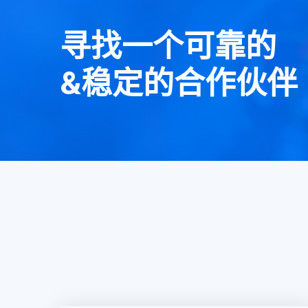
寻找一个可靠的
&稳定的合作伙伴