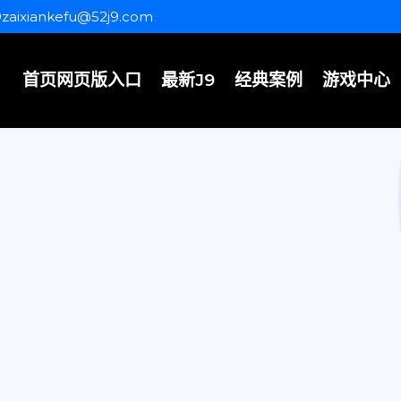
9zaixiankefu@52j9.com
首页网页版入口
最新J9
经典案例
游戏中心