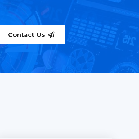
Contact Us