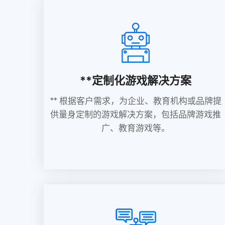
**定制化游戏解决方案
** 根据客户需求，为企业、教育机构或品牌提
供量身定制的游戏解决方案，包括品牌游戏推
广、教育游戏等。