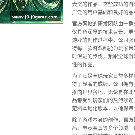
大奖的作品。这些成功的游
广泛的用户基础和良好的品
官方网站
的研发团队由一群
仅具备深厚的技术背景，更
游戏的创作过程中，公司强
得每一款游戏都能为玩家带
时俱进的步伐，紧跟全球游
性的作品。
为了满足全球玩家日益多样
得了显著的成绩。公司拥有
推向世界各地。无论是在北
品都受到玩家们的热烈欢迎
定制本地化版本，以确保每
除了游戏本身的创作，
官方
品、电竞赛事等多个领域。